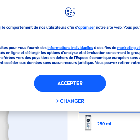
TRANSPARENCE
MON
NIVEA
r
le comportement de nos utilisateurs afin d'
optimiser
notre site web. Vous po
EL DOUCHE
SENSITI
-sites pour vous fournir des
informations individuelles
à des fins de
marketing vi
tés en ligne et d'élargir les options d'analyse et d'évaluation concernant le gro
ansférées vers des pays tiers en dehors de l'Espace économique européen sans 
issent accéder aux données sans aucun recours juridique. Vous pouvez retirer v
Gel douche spécial peau
dessèche pas la peau et
ACCEPTER
durée.
CHANGER
Taille
250 ml