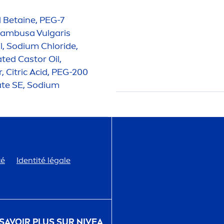
 Betaine, PEG-7
 Bambusa Vulgaris
l, Sodium Chloride,
ted Castor Oil,
 Citric Acid, PEG-200
ate SE, Sodium
té
Identité légale
 SAVOIR PLUS SUR
NIVEA