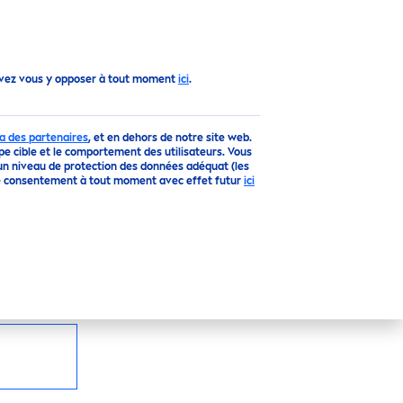
Vers le haut
uvez vous y opposer à tout moment
ici
.
VE
a des partenaires
, et en dehors de notre site web.
upe cible et le comportement des utilisateurs. Vous
un niveau de protection des données adéquat (les
otre consentement à tout moment avec effet futur
ici
 sensible à l’extrait de Bambou qui ne
 lui procure une
sensation
de fraîcheur longue