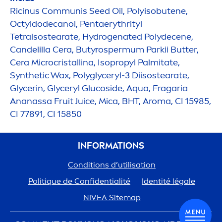
Ricinus Communis Seed Oil, Polyisobutene,
Octyldodecanol, Pentaerythrityl
Tetraisostearate,
Hydro
genated Polydecene,
Candelilla Cera, Butyrospermum Parkii
Butter
,
Cera Microcristallina, Isopropyl Palmitate,
Synthetic Wax, Polyglyceryl-3 Diisostearate,
Glycerin, Glyceryl Glucoside,
Aqua
, Fragaria
Ananassa Fruit Juice, Mica, BHT, Aroma, CI 15985,
CI 77891, CI 15850
INFORMATIONS
Conditions d’utilisation
Polit
iq
ue de Confidentialité
Identité légale
NIVEA
Sitemap