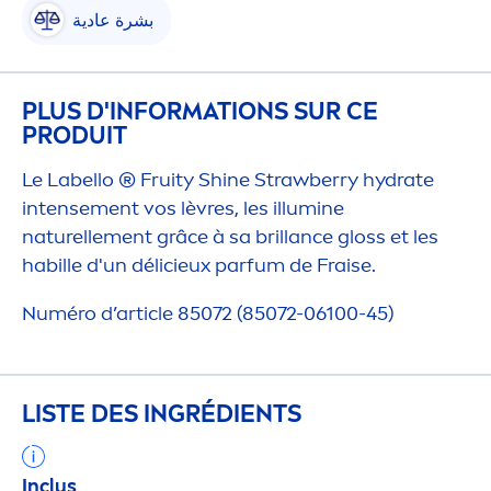
بشرة عادية
PLUS D'INFORMATIONS SUR CE
PRODUIT
Le
Labello
®
Fruity
Shine
Strawberry
hydra
te
intense
men
t vos lèvres, les illumine
naturelle
men
t grâce à sa brillance gloss et les
habille d'un délicieux parfum de Fraise.
Numéro d’article 85072 (85072-06100-45)
LISTE DES INGRÉDIENTS
Inclus