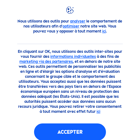
Produits
Visage
Labello
Labello
Soin
LABELLO
STR
LABELLO
STRAWBERRY
SHINE
Nous utilisons des outils pour
analyser
le comportement de
nos utilisateurs afin d'
optimiser
notre site web. Vous
pouvez vous y opposer à tout moment
ici
.
En cliquant sur OK, nous utilisons des outils inter-sites pour
vous fournir des
informations individuelles
à des fins de
marketing via des partenaires
, et en dehors de notre site
web. Ces outils permettent de personnaliser les publicités
en ligne et d'élargir les options d'analyse et d'évaluation
concernant le groupe cible et le comportement des
utilisateurs. Vous acceptez aussi que les données puissent
être transférées vers des pays tiers en dehors de l'Espace
économique européen sans un niveau de protection des
données adéquat (les États-Unis). Il est possible que les
autorités puissent accéder aux données sans aucun
recours juridique. Vous pouvez retirer votre consentement
à tout moment avec effet futur
ici
ACCEPTER