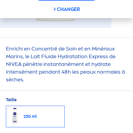
CHANGER
Enrichi en Concentré de Soin et en Minéraux
Marins, le Lait Fluide
Hydra
tation Express de
NIVEA
pénètre instantané
men
t et
hydra
te
intensé
men
t pendant 48h les peaux normales à
sèches.
Taille
250 ml