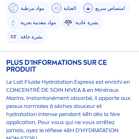
امتصاص سريع
العناية
مواد مرطبة
بشرة عادية
مواد معدنية بحرية
بشرة جافة
PLUS D'INFORMATIONS SUR CE
PRODUIT
Le Lait Fluide
Hydra
tation Express est enrichi en
CONCENTRÉ DE SOIN
NIVEA
& en Minéraux
Marins. Instantané
men
t absorbé, il apporte aux
peaux normales à sèches douceur et
hydra
tation intense pendant 48h dès la 1ère
application. Pour vous qui ne vous arrêtez
jamais, ayez le réflexe 48H D'
HYDRA
TATION
NON-STOP !