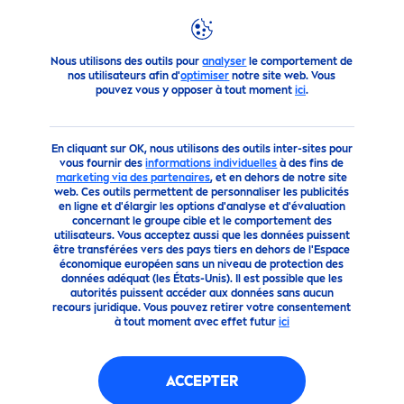
Produits
Tout pour votre corps
Soin Corporel
Lait et 
LAIT FLUIDE
HYDRA
TATION
Nous utilisons des outils pour
analyser
le comportement de
EXPRESS
nos utilisateurs afin d'
optimiser
notre site web. Vous
pouvez vous y opposer à tout moment
ici
.
En cliquant sur OK, nous utilisons des outils inter-sites pour
vous fournir des
informations individuelles
à des fins de
marketing via des partenaires
, et en dehors de notre site
web. Ces outils permettent de personnaliser les publicités
en ligne et d'élargir les options d'analyse et d'évaluation
concernant le groupe cible et le comportement des
utilisateurs. Vous acceptez aussi que les données puissent
être transférées vers des pays tiers en dehors de l'Espace
économique européen sans un niveau de protection des
données adéquat (les États-Unis). Il est possible que les
autorités puissent accéder aux données sans aucun
recours juridique. Vous pouvez retirer votre consentement
à tout moment avec effet futur
ici
ACCEPTER