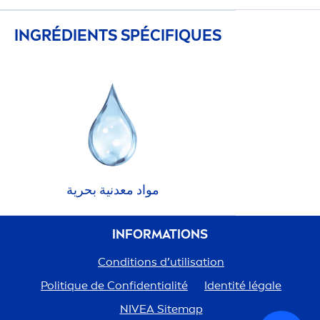
INGRÉDIENTS SPÉCIF
IQ
UES
مواد معدنية بحرية
INFORMATIONS
Conditions d’utilisation
Polit
iq
ue de Confidentialité
Identité légale
NIVEA
Sitemap