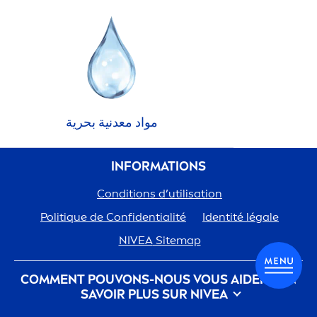
مواد معدنية بحرية
INFORMATIONS
Conditions d’utilisation
Polit
iq
ue de Confidentialité
Identité légale
NIVEA
Sitemap
COM
MEN
T POUVONS-NOUS VOUS AIDER ? EN
SAVOIR PLUS SUR
NIVEA