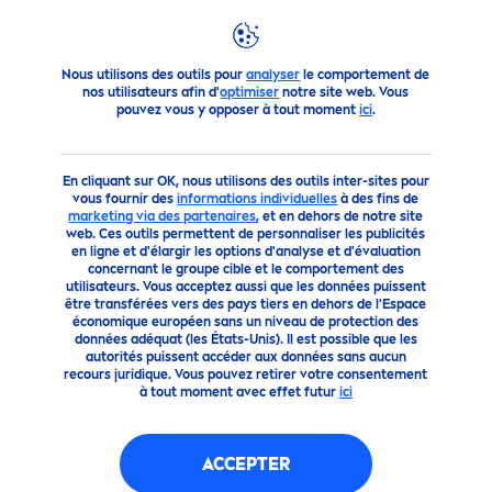
Produits
Cheveux
Shampooing et après-shampooing
SHAMPOOING STRONG
Nous utilisons des outils pour
analyser
le comportement de
POWER
nos utilisateurs afin d'
optimiser
notre site web. Vous
pouvez vous y opposer à tout moment
ici
.
En cliquant sur OK, nous utilisons des outils inter-sites pour
vous fournir des
informations individuelles
à des fins de
marketing via des partenaires
, et en dehors de notre site
web. Ces outils permettent de personnaliser les publicités
en ligne et d'élargir les options d'analyse et d'évaluation
concernant le groupe cible et le comportement des
utilisateurs. Vous acceptez aussi que les données puissent
être transférées vers des pays tiers en dehors de l'Espace
économique européen sans un niveau de protection des
données adéquat (les États-Unis). Il est possible que les
autorités puissent accéder aux données sans aucun
recours juridique. Vous pouvez retirer votre consentement
à tout moment avec effet futur
ici
ACCEPTER