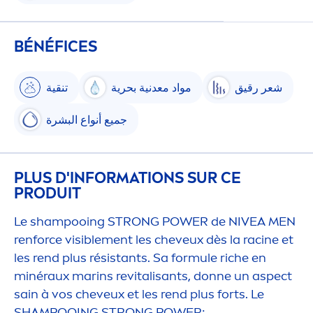
BÉNÉFICES
شعر رقيق
مواد معدنية بحرية
تنقية
جميع أنواع البشرة
PLUS D'INFORMATIONS SUR CE
PRODUIT
Le shampooing STRONG POWER de
NIVEA
MEN
renforce visible
men
t les cheveux dès la racine et
les rend plus résistants. Sa formule riche en
minéraux marins re
vital
isants, donne un aspect
sain à vos cheveux et les rend plus forts. Le
SHAMPOOING STRONG POWER: