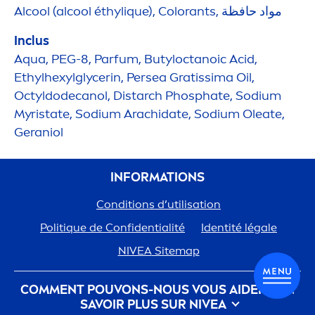
Al
cool
(al
cool
éthyl
iq
ue),
Color
ants, مواد حافظة
Inclus
Aqua
, PEG-8, Parfum, Butyloctanoic Acid,
Ethylhexylglycerin, Persea Gratissima Oil,
Octyldodecanol, Distarch Phosphate, Sodium
Myristate, Sodium Arachidate, Sodium Oleate,
Geraniol
INFORMATIONS
Conditions d’utilisation
Polit
iq
ue de Confidentialité
Identité légale
NIVEA
Sitemap
COM
MEN
T POUVONS-NOUS VOUS AIDER ? EN
SAVOIR PLUS SUR
NIVEA