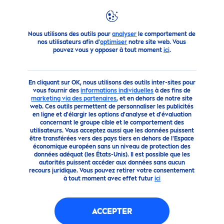
Conseils
Je Veux Une Belle Peau
Astuces beauté pour ad
Nous utilisons des outils pour
analyser
le comportement de
nos utilisateurs afin d'
optimiser
notre site web. Vous
pouvez vous y opposer à tout moment
ici
.
En cliquant sur OK, nous utilisons des outils inter-sites pour
vous fournir des
informations individuelles
à des fins de
marketing via des partenaires
, et en dehors de notre site
web. Ces outils permettent de personnaliser les publicités
en ligne et d'élargir les options d'analyse et d'évaluation
concernant le groupe cible et le comportement des
utilisateurs. Vous acceptez aussi que les données puissent
être transférées vers des pays tiers en dehors de l'Espace
économique européen sans un niveau de protection des
données adéquat (les États-Unis). Il est possible que les
autorités puissent accéder aux données sans aucun
recours juridique. Vous pouvez retirer votre consentement
à tout moment avec effet futur
ici
ASTUCES BEAUTÉ POUR
ACCEPTER
ADOS