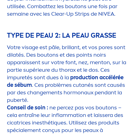
utilisée. Combattez les boutons une fois par
semaine avec les Clear-Up Strips de
NIVEA
.
TYPE DE PEAU 2: LA PEAU GRASSE
Votre visage est pâle, brillant, et vos pores sont
dilatés. Des boutons et des points noirs
apparaissent sur votre font, nez,
men
ton, sur la
partie supérieure du thorax et le dos. Ces
im
pure
tés sont dues à la
production accélérée
de sébum
. Ces problèmes cutanés sont causés
par des change
men
ts hormonaux pendant la
puberté.
Conseil de soin :
ne percez pas vos boutons –
cela entraîne leur inflammation et laissera des
cicatrices inesthét
iq
ues. Utilisez des produits
spéciale
men
t conçus pour les peaux à