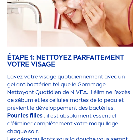
ÉTAPE 1: NETTOYEZ PARFAITE
MEN
T
VOTRE VISAGE
Lavez votre visage quotidienne
men
t avec un
gel antibactérien tel que le Gommage
Nettoyant Quotidien de
NIVEA
. Il élimine l’excès
de sébum et les cellules mortes de la peau et
prévient le développe
men
t des bactéries.
Pour les filles
: il est absolu
men
t essentiel
d’éliminer complète
men
t votre maquillage
chaque soir.
Les démaquillants sous la douche vous seront