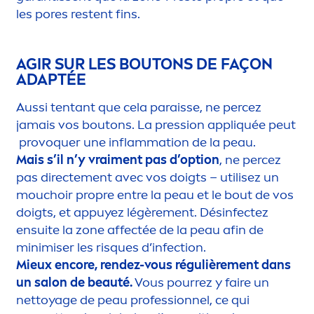
les pores restent fins.
AGIR SUR LES BOUTONS DE FAÇON
ADAPTÉE
Aussi tentant que cela paraisse, ne percez
jamais vos boutons. La pression appl
iq
uée peut
provoquer une inflammation de la peau.
Mais s’il n’y vrai
men
t pas d’option
, ne percez
pas directe
men
t avec vos doigts – utilisez un
mouchoir propre entre la peau et le bout de vos
doigts, et appuyez légère
men
t. Désinfectez
ensuite la zone affectée de la peau afin de
minimiser les risques d’infection.
Mieux encore, rendez-vous régulière
men
t dans
un salon de beauté.
Vous pourrez y faire un
nettoyage de peau professionnel, ce qui