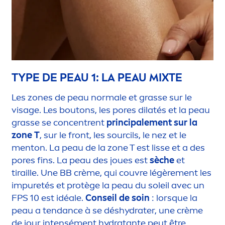
TYPE DE PEAU 1: LA PEAU MIXTE
Les zones de peau normale et grasse sur le
visage. Les boutons, les pores dilatés et la peau
grasse se concentrent
principale
men
t sur la
zone T
, sur le front, les sourcils, le nez et le
men
ton. La peau de la zone T est lisse et a des
pores fins. La peau des joues est
sèche
et
tiraille. Une BB crème, qui couvre légère
men
t les
im
pure
tés et protège la peau du soleil avec un
FPS 10 est idéale.
Conseil de soin
: lorsque la
peau a tendance à se dés
hydra
ter, une crème
de jour intensé
men
t
hydra
tante peut être