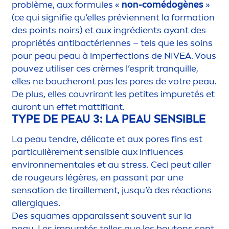
problème, aux formules «
non-comédogènes
»
(ce qui signifie qu’elles préviennent la formation
des points noirs) et aux ingrédients ayant des
propriétés antibactériennes – tels que les soins
pour peau peau à imperfections de
NIVEA
. Vous
pouvez utiliser ces crèmes l’esprit tranquille,
elles ne boucheront pas les pores de votre peau.
De plus, elles couvriront les petites im
pure
tés et
auront un effet mattifiant.
TYPE DE PEAU 3: LA PEAU SENSIBLE
La peau tendre, délicate et aux pores fins est
particulière
men
t sensible aux influences
environne
men
tales et au
stress
. Ceci peut aller
de rougeurs légères, en passant par une
sensation
de tiraille
men
t, jusqu’à des réactions
allerg
iq
ues.
Des squames apparaissent souvent sur la
peau. Les im
pure
tés telles que les boutons sont