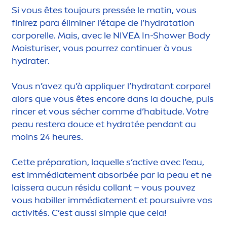
Si vous êtes toujours pressée le matin, vous
finirez para éliminer l’étape de l’
hydra
tation
corporelle. Mais, avec le
NIVEA
In-Shower Body
Moisturiser, vous pourrez continuer à vous
hydra
ter.
Vous n’avez qu’à appl
iq
uer l’
hydra
tant corporel
alors que vous êtes encore dans la douche, puis
rincer et vous sécher comme d’habitude. Votre
peau restera douce et
hydra
tée pendant au
moins 24 heures.
Cette préparation, laquelle s’
active
avec l’eau,
est immédiate
men
t absorbée par la peau et ne
laissera aucun résidu collant – vous pouvez
vous habiller immédiate
men
t et poursuivre vos
activités. C’est aussi simple que cela!