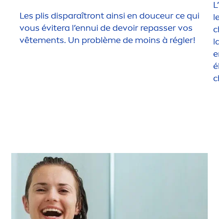
L
Les plis disparaîtront ainsi en douceur ce qui
l
vous évitera l’ennui de devoir repasser vos
c
vête
men
ts. Un problème de moins à régler!
l
e
é
c