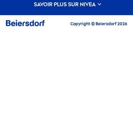
SAVOIR PLUS SUR
NIVEA
Histoire de la marque
Travailler pour Beiersdorf
Copyright © Beiersdorf 2026
Le Développe
men
t Durable selon
NIVEA
Contactez nous