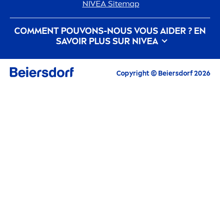
NIVEA
Sitemap
COM
MEN
T POUVONS-NOUS VOUS AIDER ? EN
SAVOIR PLUS SUR
NIVEA
Histoire de la marque
Travailler pour Beiersdorf
Copyright © Beiersdorf 2026
Le Développe
men
t Durable selon
NIVEA
Contactez nous