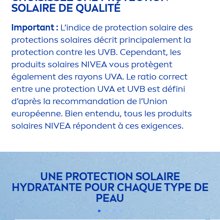
SOLAIRE DE QUALITÉ
Important :
L’indice de
protect
ion solaire des
protect
ions solaires décrit principale
men
t la
protect
ion contre les UVB. Cependant, les
produits solaires
NIVEA
vous protègent
égale
men
t des rayons UVA. Le ratio correct
entre une
protect
ion UVA et UVB est défini
d’après la recommandation de l’Union
européenne. Bien entendu, tous les produits
solaires
NIVEA
répondent à ces exigences.
UNE
PROTECT
ION SOLAIRE
HYDRA
TANTE POUR CHAQUE TYPE DE
PEAU