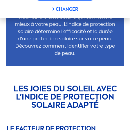
AVEZ-VOUS BESOIN ?
CHANGER
Trouvez la crème solaire qui convient le
mieux à votre peau. L’indice de
protect
ion
solaire détermine l’efficacité et la durée
d’une
protect
ion solaire sur votre peau.
Découvrez com
men
t identifier votre type
de peau.
LES JOIES DU SOLEIL AVEC
L’INDICE DE
PROTECT
ION
SOLAIRE ADAPTÉ
LE FACTEUR DE
PROTECT
ION