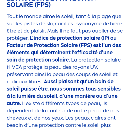
SOLAIRE (FPS)
Tout le monde aime le soleil, tant à la plage que
sur les pistes de ski, car il est synonyme de bien-
être et de plaisir. Mais il ne faut pas oublier de se
protéger.
L’indice de
protect
ion solaire (IP) ou
Facteur de
Protect
ion Solaire (FPS) est l’un des
élé
men
ts qui déterminent l’efficacité d’une
soin de
protect
ion solaire.
La
protect
ion solaire
NIVEA
protège la peau des rayons UV,
préservant ainsi la peau des coups de soleil et
radicaux libres.
Aussi plaisant qu’un bain de
soleil puisse être, nous sommes tous sensibles
à la lumière du soleil, d’une manière ou d’une
autre.
Il existe différents types de peau, ils
dépendent de la couleur de notre peau, de nos
cheveux et de nos yeux. Les peaux claires ont
besoin d’une
protect
ion contre le soleil plus