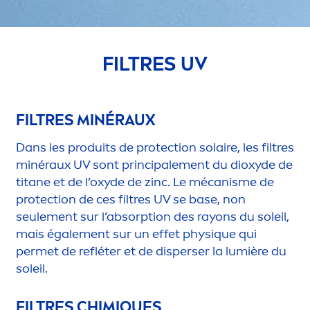
FILTRES UV
FILTRES MINÉRAUX
Dans les produits de
protect
ion solaire, les filtres
minéraux UV sont principale
men
t du dioxyde de
titane et de l’oxyde de zinc. Le mécanisme de
protect
ion de ces filtres UV se base, non
seule
men
t sur l’absorption des rayons du soleil,
mais égale
men
t sur un effet phys
iq
ue qui
permet de refléter et de disperser la lumière du
soleil.
FILTRES CHIM
IQ
UES