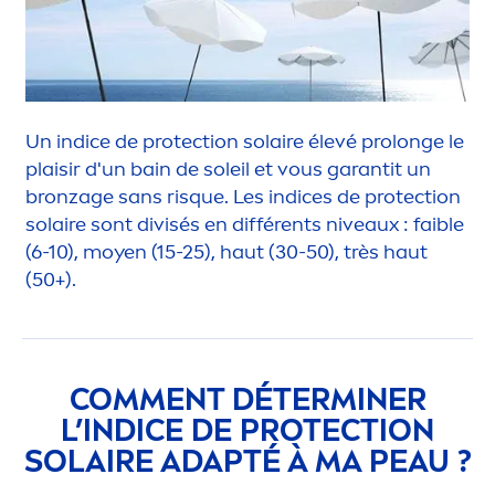
Un indice de
protect
ion solaire élevé prolonge le
plaisir d'un bain de soleil et vous garantit un
bronzage sans risque. Les indices de
protect
ion
solaire sont divisés en différents
nivea
ux : faible
(6-10), moyen (15-25), haut (30-50), très haut
(50+).
COM
MEN
T DÉTERMINER
L’INDICE DE
PROTECT
ION
SOLAIRE ADAPTÉ À MA PEAU ?