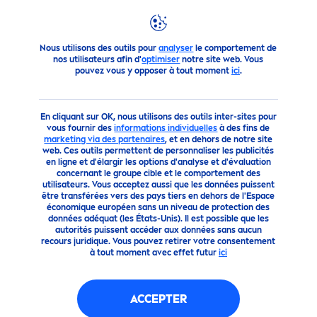
Conseils
Protect
ion Solaire
De quel indice de
protect
ion 
Nous utilisons des outils pour
analyser
le comportement de
nos utilisateurs afin d'
optimiser
notre site web. Vous
pouvez vous y opposer à tout moment
ici
.
En cliquant sur OK, nous utilisons des outils inter-sites pour
vous fournir des
informations individuelles
à des fins de
marketing via des partenaires
, et en dehors de notre site
web. Ces outils permettent de personnaliser les publicités
en ligne et d'élargir les options d'analyse et d'évaluation
concernant le groupe cible et le comportement des
utilisateurs. Vous acceptez aussi que les données puissent
être transférées vers des pays tiers en dehors de l'Espace
économique européen sans un niveau de protection des
données adéquat (les États-Unis). Il est possible que les
autorités puissent accéder aux données sans aucun
recours juridique. Vous pouvez retirer votre consentement
à tout moment avec effet futur
ici
DE QUEL INDICE DE
ACCEPTER
PROTECT
ION SOLAIRE