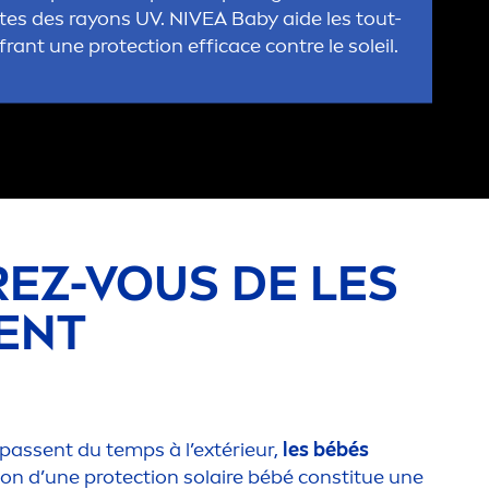
stes des rayons UV.
NIVEA
Baby aide les tout-
ffrant une
protect
ion efficace contre le soleil.
UREZ-VOUS DE LES
EN
T
ls passent du temps à l’extérieur,
les bébés
ation d’une
protect
ion solaire bébé constitue une