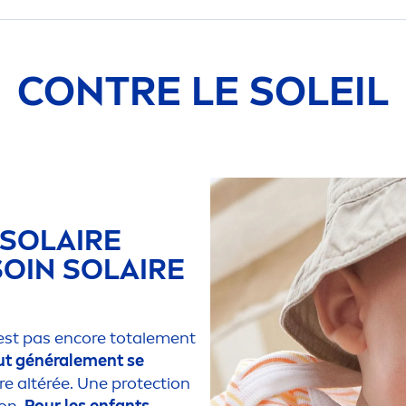
CONTRE LE SOLEIL
 SOLAIRE
SOIN SOLAIRE
’est pas encore totale
men
t
ut générale
men
t se
re altérée. Une
protect
ion