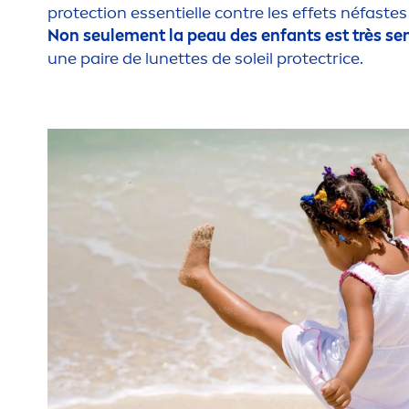
protect
ion essentielle contre les effets néfast
Non seule
men
t la peau des enfants est très se
une paire de lunettes de soleil
protect
rice.