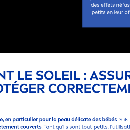
des effets néfa
petits en leur o
N
T LE SOLEIL : ASS
OTÉGER CORRECTE
M
e, en particulier pour la peau délicate des bébés
. S’i
ète
men
t couverts
. Tant qu’ils sont tout-petits, l’utilis