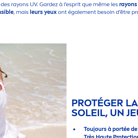
es des rayons UV. Gardez à l’esprit que même les
rayons 
nsible
, mais
leurs yeux
ont égale
men
t besoin d’être p
PROTÉGER LA
SOLEIL, UN J
Toujours à portée de 
Très Haute
Protect
io