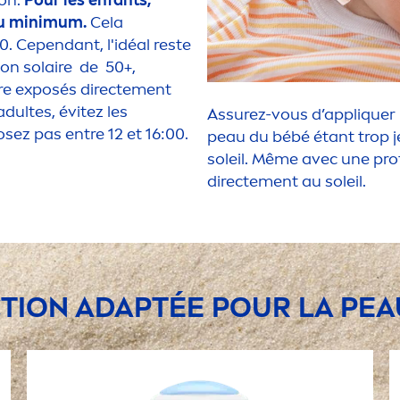
ion.
Pour les enfants,
au minimum.
Cela
0. Cependant, l'idéal reste
ion solaire de 50+,
re exposés directe
men
t
dultes, évitez les
Assurez-vous d’appl
iq
uer
sez pas entre 12 et 16:00.
peau du bébé étant trop j
soleil. Même avec une
pro
directe
men
t au soleil.
T
ION ADAPTÉE POUR LA PEA