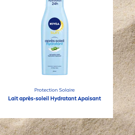
Protect
ion Solaire
Lait après-soleil
Hydra
tant Apaisant