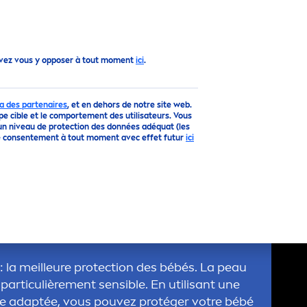
Vers le haut
uvez vous y opposer à tout moment
ici
.
a des partenaires
, et en dehors de notre site web.
upe cible et le comportement des utilisateurs. Vous
un niveau de protection des données adéquat (les
otre consentement à tout moment avec effet futur
ici
RE MEILLEURE
ECT
ION SOLAIRE
R VOTRE BÉBÉ
l : la meilleure
protect
ion des bébés. La peau
particulière
men
t sensible. En utilisant une
ire adaptée, vous pouvez protéger votre bébé