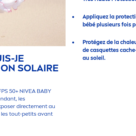
Appl
iq
uez la
protect
bébé plusieurs fois p
Protégez de la chaleu
de casquettes cache
IS-JE
au soleil.
ION SOLAIRE
FPS 50+
NIVEA
BABY
ndant, les
poser directe
men
t au
 les tout-petits avant