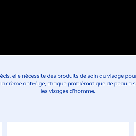
écis, elle nécessite des produits de soin du visage p
la crème anti-âge, chaque problémat
iq
ue de peau a s
les visages d’homme.