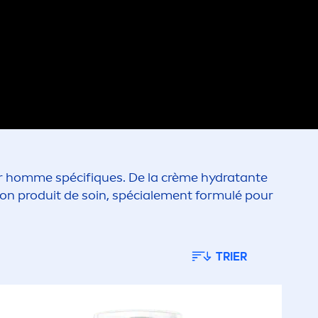
our homme spécif
iq
ues. De la crème
hydra
tante
on produit de soin, spéciale
men
t formulé pour
TRIER