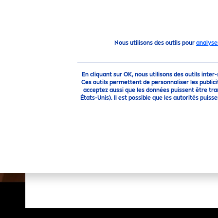
PRODUITS
CONSEILS
Produits
Homme
Visage
Soin
Nous utilisons des outils pour
analyse
En cliquant sur OK, nous utilisons des outils inter
Ces outils permettent de personnaliser les publici
acceptez aussi que les données puissent être tr
États-Unis). Il est possible que les autorités pu
FILTRES