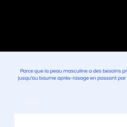
Parce que la peau masculine a des besoins pr
jusqu’au baume après-rasage en passant par 
FILTRE