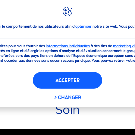
TRANSPARENCE
MON
NIVEA
FILTRES
r
le comportement de nos utilisateurs afin d'
optimiser
notre site web. Vous po
-sites pour vous fournir des
informations individuelles
à des fins de
marketing vi
tés en ligne et d'élargir les options d'analyse et d'évaluation concernant le gro
ansférées vers des pays tiers en dehors de l'Espace économique européen sans 
issent accéder aux données sans aucun recours juridique. Vous pouvez retirer v
 SELECTIONNÉS
ACCEPTER
CHANGER
Soin
APPLIQUER